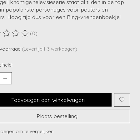
 gelijknamige televisieserie staat al tijden in de top
van populairste personages voor peuters en
rs. Hoog tijd dus voor een Bing-vriendenboekje!
(0)
ordeling van dit product is
0
van de 5
voorraad
(Levertijd:1-3 werkdagen)
lheid:
Toevoegen aan winkelwagen
Plaats bestelling
oegen om te vergelijken