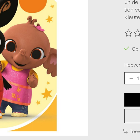
uit de
tien 
kleute
De beo
Op 
Hoevee
Toev