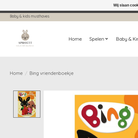
Wij slaan coo
← Keer terug naar de backoffice
Deze 
Baby & kids musthaves
Home
Spelen
Baby & K
Home
/
Bing vriendenboekje
Product image slideshow Items