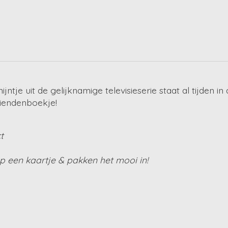
nijntje uit de gelijknamige televisieserie staat al tijden
riendenboekje!
t
 een kaartje & pakken het mooi in!