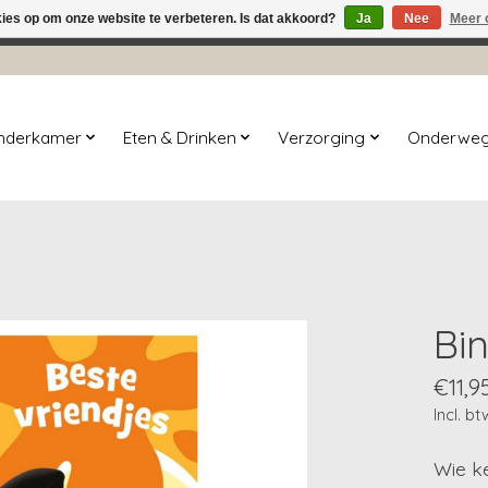
kies op om onze website te verbeteren. Is dat akkoord?
Ja
Nee
Meer 
winkel is in aanbouw. Eventueel geplaatste orders zullen niet 
inderkamer
Eten & Drinken
Verzorging
Onderwe
Bi
€11,9
Incl. bt
Wie ke