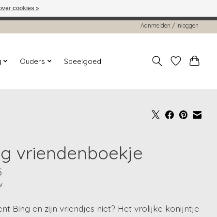
over cookies »
worden gehonoreerd of verwerkt.
Aanmelden / Inloggen
g
Ouders
Speelgoed
ng vriendenboekje
5
w
nt Bing en zijn vriendjes niet? Het vrolijke konijntje