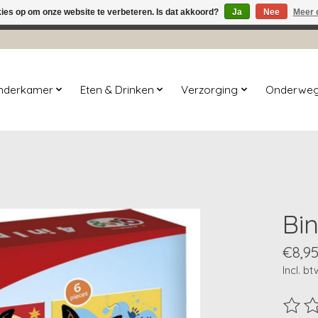
kies op om onze website te verbeteren. Is dat akkoord?
Ja
Nee
Meer 
winkel is in aanbouw. Eventueel geplaatste orders zullen niet 
inderkamer
Eten & Drinken
Verzorging
Onderwe
Bin
€8,9
Incl. bt
De beo