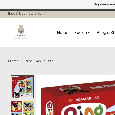
Wij slaan coo
← Keer terug naar de backoffice
Deze 
Baby & kids musthaves
Home
Spelen
Baby & K
Home
/
Bing - 4in1 puzzel
Product image slideshow Items