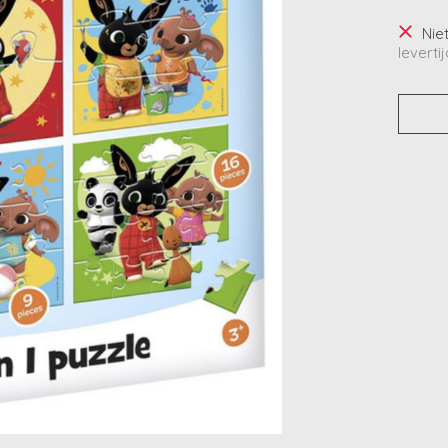
Nie
levertij