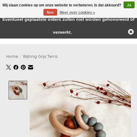
Wij slaan cookies op om onze website te verbeteren. Is dat akkoord?
Ja
← Keer terug naar de backoffice
Deze winkel is in aanbouw.
Nee
Meer over cookies »
Baby & kids musthaves
Eventueel geplaatste orders zullen niet worden gehonoreerd of
verwerkt.
Verlanglijst
Winkelwag
Home
/
Bijtring Grijs Terra
Product image slideshow Items