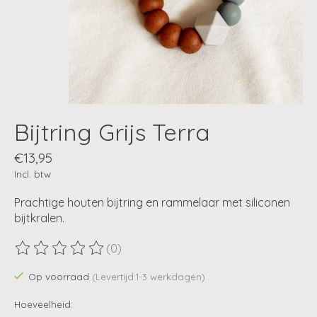
Bijtring Grijs Terra
€13,95
Incl. btw
Prachtige houten bijtring en rammelaar met siliconen
bijtkralen.
(0)
De beoordeling van dit product is
0
van de 5
Op voorraad
(Levertijd:1-3 werkdagen)
Hoeveelheid: