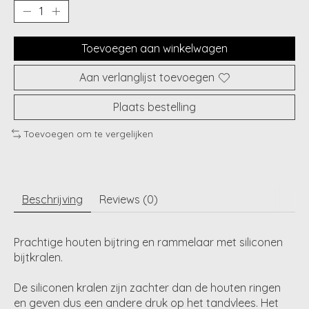
Toevoegen aan winkelwagen
Aan verlanglijst toevoegen
Plaats bestelling
Toevoegen om te vergelijken
Beschrijving
Reviews (0)
Prachtige houten bijtring en rammelaar met siliconen
bijtkralen.
De siliconen kralen zijn zachter dan de houten ringen
en geven dus een andere druk op het tandvlees. Het