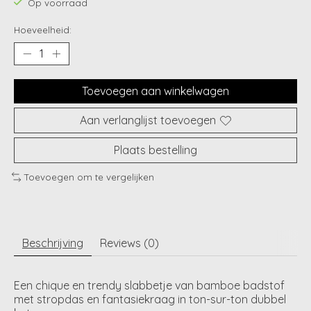
Op voorraad
Hoeveelheid:
Toevoegen aan winkelwagen
Aan verlanglijst toevoegen
Plaats bestelling
Toevoegen om te vergelijken
Beschrijving
Reviews (0)
Een chique en trendy slabbetje van bamboe badstof
met stropdas en fantasiekraag in ton-sur-ton dubbel