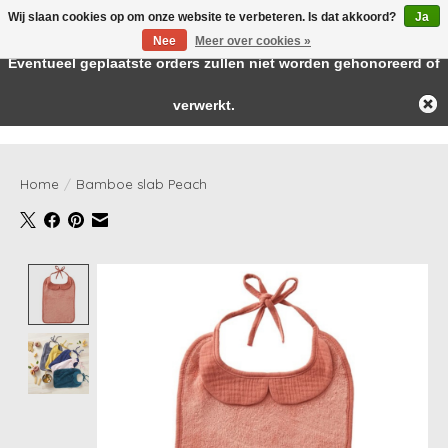
Wij slaan cookies op om onze website te verbeteren. Is dat akkoord?
Ja
← Keer terug naar de backoffice
Deze winkel is in aanbouw.
Nee
Meer over cookies »
Baby & kids musthaves
Eventueel geplaatste orders zullen niet worden gehonoreerd of
verwerkt.
Verlanglijst
Winkelwag
Home
/
Bamboe slab Peach
Product image slideshow Items