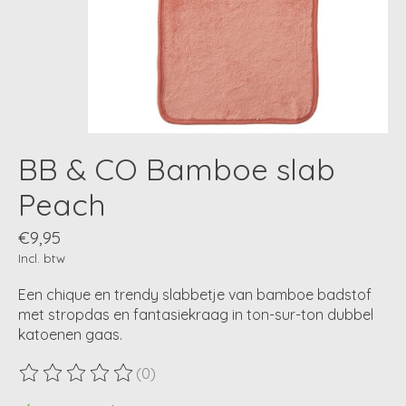
BB & CO Bamboe slab
Peach
€9,95
Incl. btw
Een chique en trendy slabbetje van bamboe badstof
met stropdas en fantasiekraag in ton-sur-ton dubbel
katoenen gaas.
(0)
De beoordeling van dit product is
0
van de 5